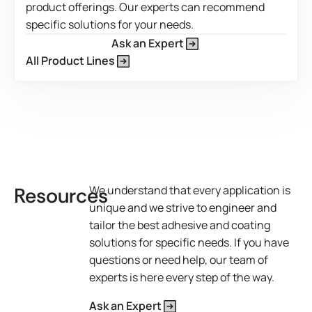
au flux à froid. Conçu pour être utilisé comme adhésif
product offerings. Our experts can recommend
View Product Features
thermofusible sensible à la pression ou comme additif
specific solutions for your needs.
spécial afin d'améliorer les performances des autres
Ask an Expert
adhésifs thermofusibles.
All Product Lines
View Product Features
Resources
We understand that every application is
unique and we strive to engineer and
tailor the best adhesive and coating
solutions for specific needs. If you have
questions or need help, our team of
experts is here every step of the way.
Ask an Expert