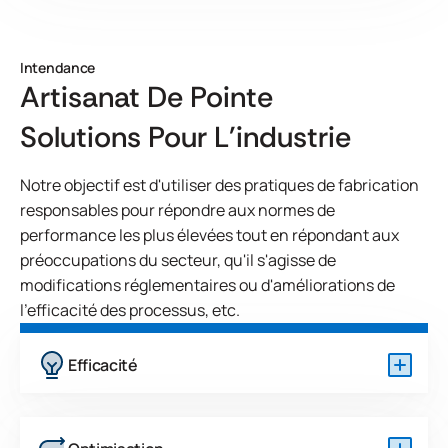
Intendance
Artisanat De Pointe
Solutions Pour L'industrie
Notre objectif est d'utiliser des pratiques de fabrication
responsables pour répondre aux normes de
performance les plus élevées tout en répondant aux
préoccupations du secteur, qu'il s'agisse de
modifications réglementaires ou d'améliorations de
l'efficacité des processus, etc.
Efficacité
Nous optimisons les processus de production et le
séquençage des lots, tout en explorant des sources
d'énergie renouvelables efficaces pour améliorer