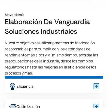
Mayordomía
Elaboración De Vanguardia
Soluciones Industriales
Nuestro objetivo es utilizar prácticas de fabricación
responsables para cumplir con los estándares de
rendimiento más altos y, al mismo tiempo, abordar las
preocupaciones de la industria, desde los cambios
regulatorios hasta las mejoras en la eficiencia de los
procesos y más.
Eficiencia
Optimizamos los procesos de producción y la
secuenciación de lotes, al tiempo que exploramos
fuentes de energía renovables eficaces para mejorar
Optimización