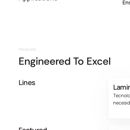
En
Products
Engineered To Excel
Lines
Lami
Tecnolo
necesid