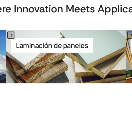
re Innovation Meets Applica
This is some text inside of a div block.
Thi
Laminación de paneles