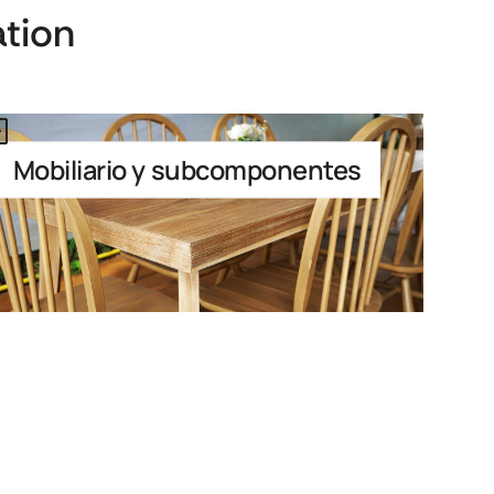
tion
s is some text inside of a div block.
Mobiliario y subcomponentes