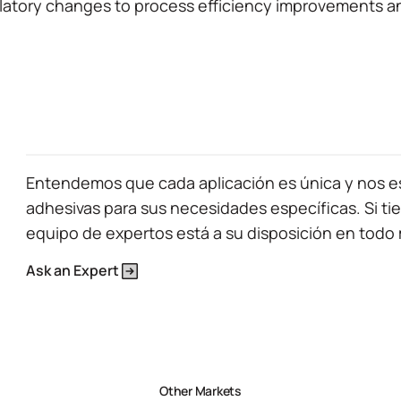
View Product Features
latory changes to process efficiency improvements 
Entendemos que cada aplicación es única y nos e
adhesivas para sus necesidades específicas. Si t
equipo de expertos está a su disposición en tod
Ask an Expert
Other Markets