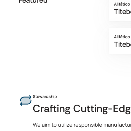
Featured
Alifático
Titeb
Titebond
resina ali
Alifático
para el p
Tite
ensambla
interiore
media y n
Titebond
desgasta
de resina
preferid
durante 
rápidame
resistenc
Stewardship
encolado 
Crafting Cutting-Edg
aplicaci
funciona
en frío.
We aim to utilize responsible manufactu