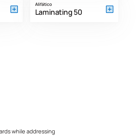
Alifático
Laminating 50
 de
Laminating 50 es un adhesivo de
lo
copolímero de acetato de vinilo
ara unir
diseñado para unir HPL a tableros de
eros de
partículas y tableros de fibra. Adecuado
para sistemas de laminación continua
 mezclar
de paneles con calefacción, prensado
zador A)
en frío y prensado en frío, proporciona
agua y se
una alta resistencia en bruto y
nes de
resistencia a la tracción.
nte.
View Product Features
tures
ards while addressing