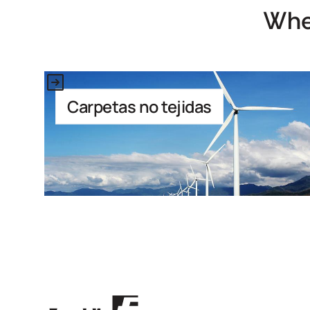
Whe
This is some text inside of a div block.
Carpetas no tejidas