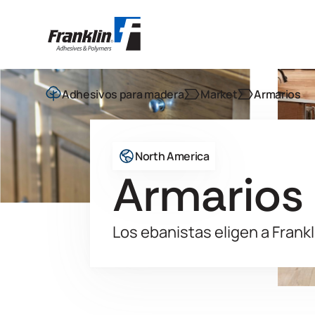
Adhesivos para madera
Market
Armarios
North America
Armarios
Los ebanistas eligen a Frankl