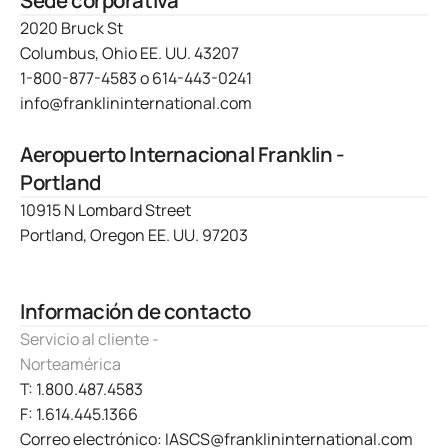
Sede corporativa
2020 Bruck St
Columbus, Ohio EE. UU. 43207
1-800-877-4583
o
614-443-0241
info@franklininternational.com
Aeropuerto Internacional Franklin -
Portland
10915 N Lombard Street
Portland, Oregon EE. UU. 97203
Información de contacto
Servicio al cliente -
Norteamérica
T: 1.800.487.4583
F: 1.614.445.1366
Correo electrónico: IASCS@franklininternational.com