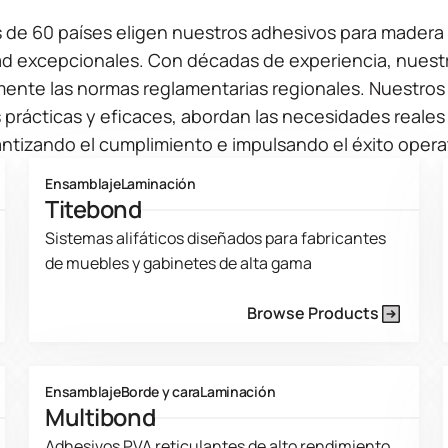
 de 60 países eligen nuestros adhesivos para madera 
dad excepcionales. Con décadas de experiencia, nues
ente las normas reglamentarias regionales. Nuestros 
 prácticas y eficaces, abordan las necesidades reales d
ntizando el cumplimiento e impulsando el éxito opera
Ensamblaje
Laminación
Titebond
Sistemas alifáticos diseñados para fabricantes
de muebles y gabinetes de alta gama
Browse Products
Product Line Current Page
Ensamblaje
Borde y cara
Laminación
Multibond
Adhesivos PVA reticulantes de alto rendimiento