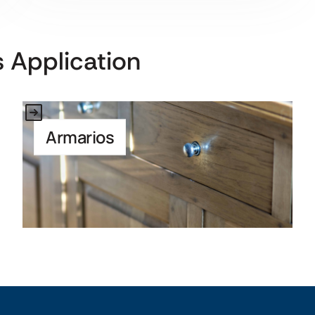
 Application
Link to Application
Armarios