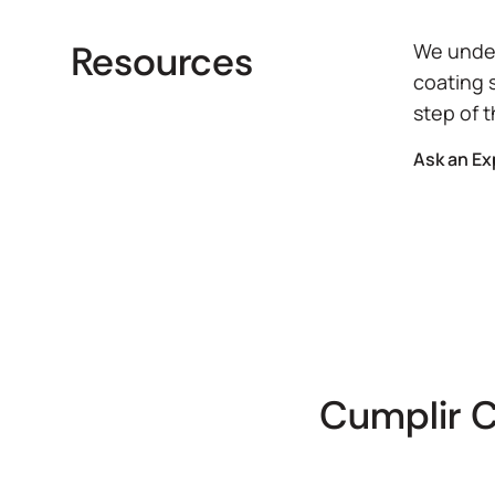
Resources
We under
coating 
step of 
Ask an Ex
Cumplir 