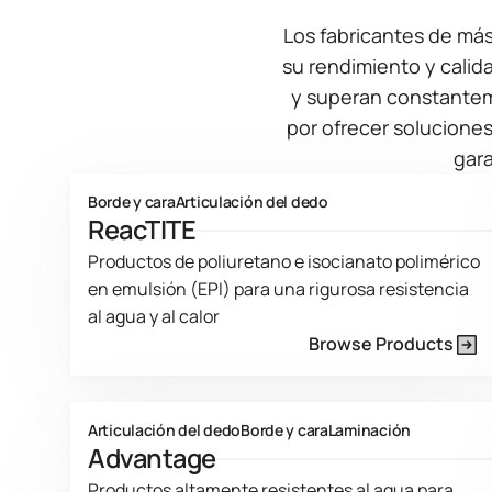
Los fabricantes de más
su rendimiento y cali
y superan constantem
por ofrecer soluciones
gara
Borde y cara
Articulación del dedo
ReacTITE
Productos de poliuretano e isocianato polimérico
en emulsión (EPI) para una rigurosa resistencia
al agua y al calor
Browse Products
Product Line Current Page
Articulación del dedo
Borde y cara
Laminación
Advantage
Productos altamente resistentes al agua para