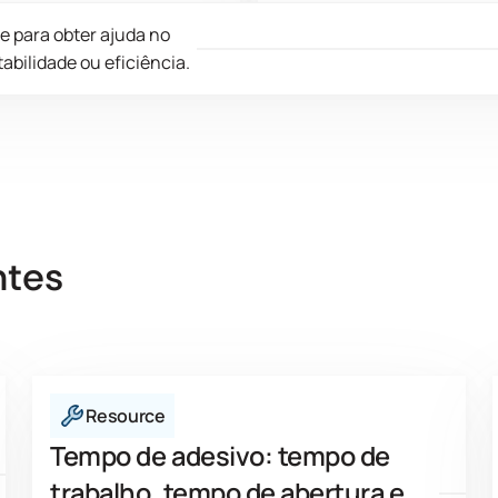
endemos continuamente como
Desenvolvemos adesivos
e para obter ajuda no
grar recursos reciclados e
avançados com menores 
bilidade ou eficiência.
riais reciclados em nossa
de compostos orgânicos v
ia de suprimentos, garantindo
(VOC) para melhorar a qua
 não comprometamos o
ar e reduzir significativa
empenho do produto.
nossa pegada de carbono.
ntes
Resource
Tempo de adesivo: tempo de
trabalho, tempo de abertura e