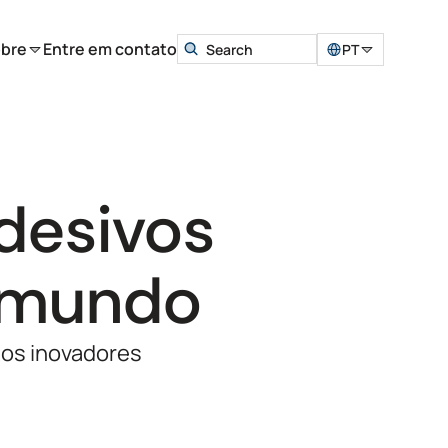
bre
Entre em contato
PT
desivos
o mundo
os inovadores