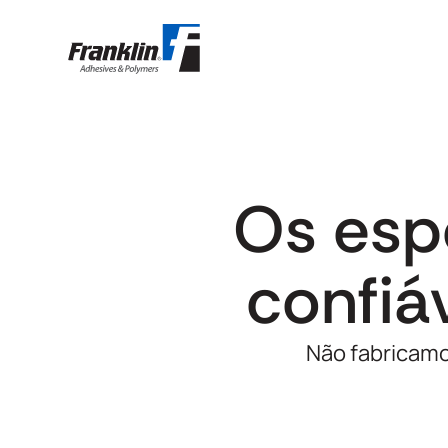
Os esp
confiá
Não fabricam