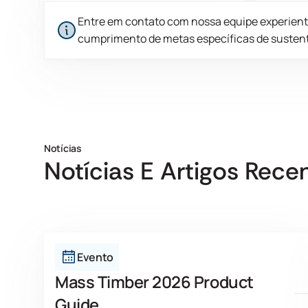
Otimizamos os processos de
Apr
Entre em contato com nossa equipe experient
produção e o sequenciamento de
inte
cumprimento de metas específicas de sustenta
lotes, enquanto exploramos fontes
mate
de energia renováveis eficazes para
cade
Este é um texto dentro de um bloco div.
melhorar nossa posição geral de
que
energia.
des
Notícias
Notícias E Artigos Rece
Evento
Mass Timber 2026 Product
Guide