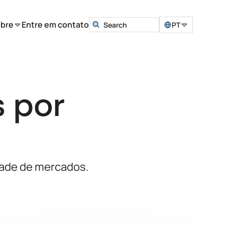
bre
Entre em contato
PT
s por
dade de mercados.