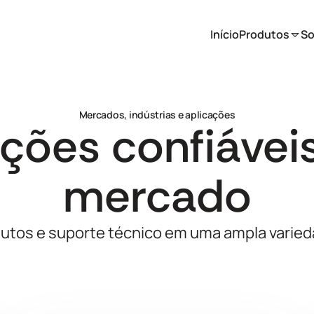
Início
Produtos
So
Mercados, indústrias e aplicações
ções confiávei
mercado
tos e suporte técnico em uma ampla varie