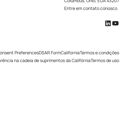
Columbus, Ohio, EUA 43207
Entre em contato conosco
onsent Preferences
DSAR Form
California
Termos e condições
arência na cadeia de suprimentos da Califórnia
Termos de uso