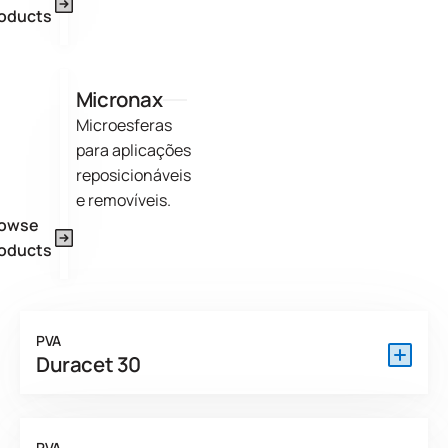
oducts
Micronax
Microesferas
para aplicações
reposicionáveis
e removíveis.
rowse
oducts
PVA
Duracet 30
O DURACET 30 é um homopolímero de acetato de polivinilo
de baixa viscosidade com peso molecular relativamente
PVA