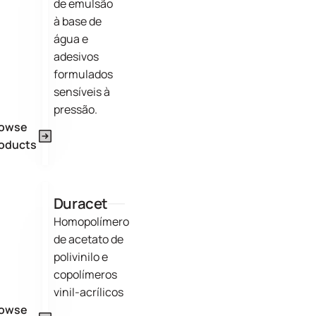
de emulsão
à base de
água e
adesivos
formulados
sensíveis à
pressão.
rowse
oducts
Duracet
Homopolímero
de acetato de
polivinilo e
copolímeros
vinil-acrílicos
rowse