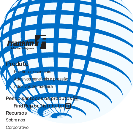
Produto
Polímeros especiais
Adesivos sensíveis à pressão
Adesivos de madeira
Pesquisar todos os produtos
Find Rep or Distributor
Recursos
Sobre nós
Corporativo