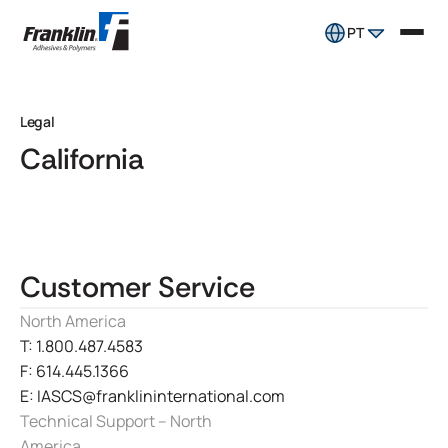
PT
Legal
California
Customer Service
North America
T: 1.800.487.4583
F: 614.445.1366
E: IASCS@franklininternational.com
Technical Support – North
America