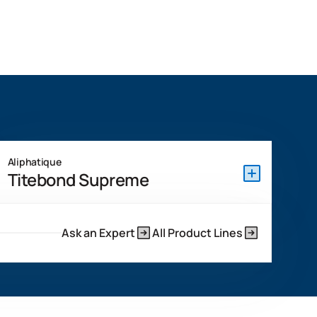
Aliphatique
Titebond Supreme
Le Titebond Supreme est un adhésif en émulsion de
résine aliphatique à prise rapide, formulé pour des
Ask an Expert
All Product Lines
temps de serrage courts avec le chêne et d'autres bois
à porosité annulaire. Il offre une excellente résistance à
la chaleur et aux solvants, recommandé pour les
applications de collage des bords intérieurs et des
faces.