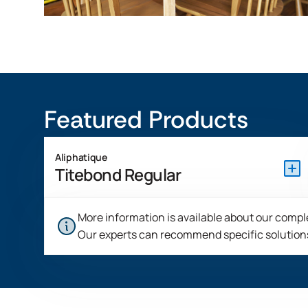
Featured Products
Aliphatique
Titebond Regular
Le Titebond Regular est un adhésif à base de résine
More information is available about our compl
aliphatique prêt à l'emploi, idéal pour le collage des
Our experts can recommend specific solutions
bords et des faces et pour l'assemblage général pour un
usage intérieur. Il se règle à une vitesse moyenne et ne
charge pas les bandes abrasives et n'utilise pas les
outils de coupe.
View Product Features