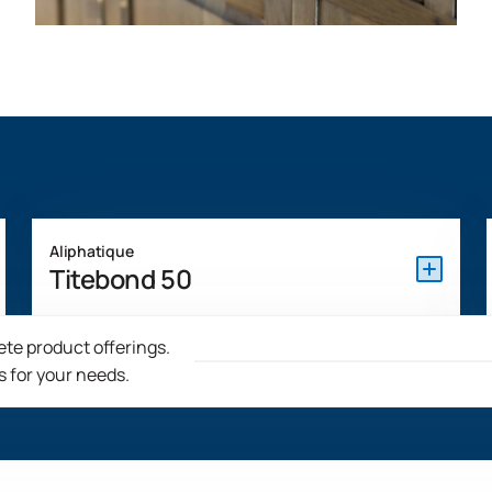
Aliphatique
Titebond 50
Le Titebond 50 est un adhésif en émulsion de résine
ete product offerings.
aliphatique prêt à l'emploi, préféré pour le collage du
 for your needs.
bois depuis plus de 55 ans. Il prend rapidement et
présente une excellente résistance à la chaleur,
convient au collage des bords et des faces et aux
applications d'assemblage général, et fonctionne bien
dans les équipements de pressage à froid.