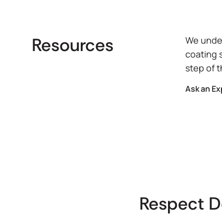
Resources
We under
coating 
step of 
Ask an Ex
Respect 