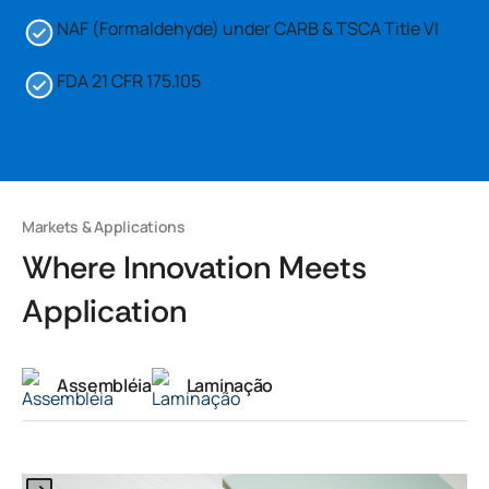
NAF (Formaldehyde) under CARB & TSCA Title VI
FDA 21 CFR 175.105
Markets & Applications
Where Innovation Meets
Application
Assembléia
Laminação
This is some text inside of a div block.