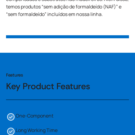
temos produtos “sem adição de formaldeído (NAF)” e
“sem formaldeído” incluídos em nossa linha.
Features
Key Product Features
One-Component
Long Working Time