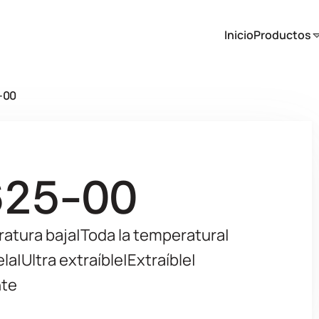
Inicio
Productos
-00
625-00
atura baja
|
Toda la temperatura
|
ela
|
Ultra extraíble
|
Extraíble
|
te