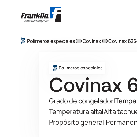
Polímeros especiales
Covinax
Covinax 625
Polímeros especiales
Covinax 
Grado de congelador
|
Temper
Temperatura alta
|
Alta tachu
Propósito general
|
Permanen