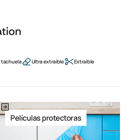
tion
a tachuela
Ultra extraíble
Extraíble
This is some text inside of a div block.
Películas protectoras