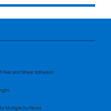
of Peel and Shear Adhesion
ngth
to Multiple Surfaces