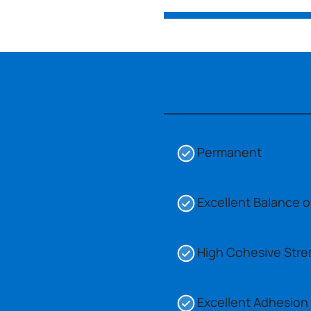
Permanent
Excellent Balance 
High Cohesive Stre
Excellent Adhesion 