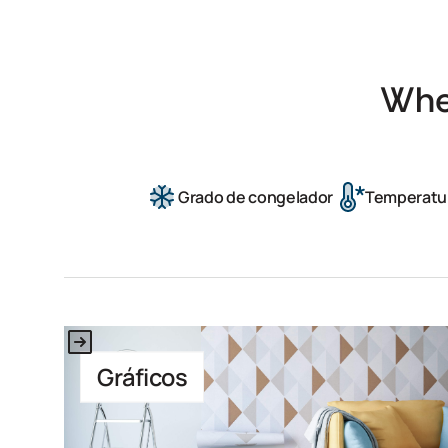
Whe
Grado de congelador
Temperatur
This is some text inside of a div block.
Gráficos