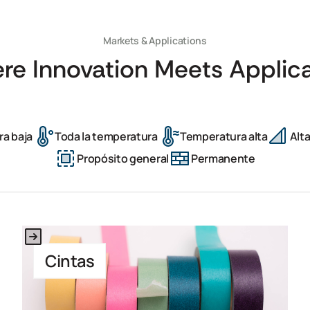
Markets & Applications
re Innovation Meets Applica
a baja
Toda la temperatura
Temperatura alta
Alt
Propósito general
Permanente
This is some text inside of a div block.
Cintas