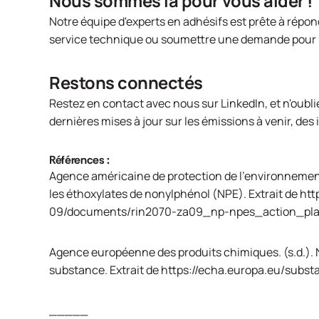
Nous sommes là pour vous aider !
Notre équipe d'experts en adhésifs est prête à répon
service technique
ou
soumettre une demande
pour 
Restons connectés
Restez en contact avec nous sur
LinkedIn
, et n'oubl
dernières mises à jour sur les émissions à venir, des 
Références :
Agence américaine de protection de l'environnement.
les éthoxylates de nonylphénol (NPE). Extrait de
htt
09/documents/rin2070-za09_np-npes_action_pla
Agence européenne des produits chimiques. (s.d.). 
substance. Extrait de
https://echa.europa.eu/subst
_____