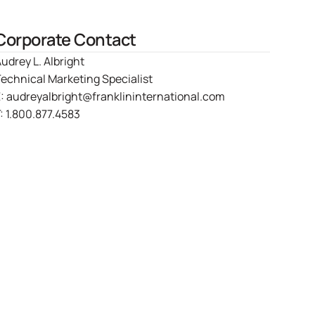
Corporate Contact
udrey L. Albright
echnical Marketing Specialist
E:
audreyalbright@franklininternational.com
:
1.800.877.4583