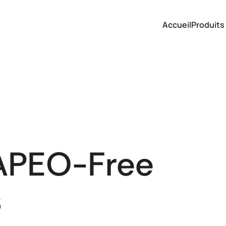
Accueil
Produits
 APEO-Free
s