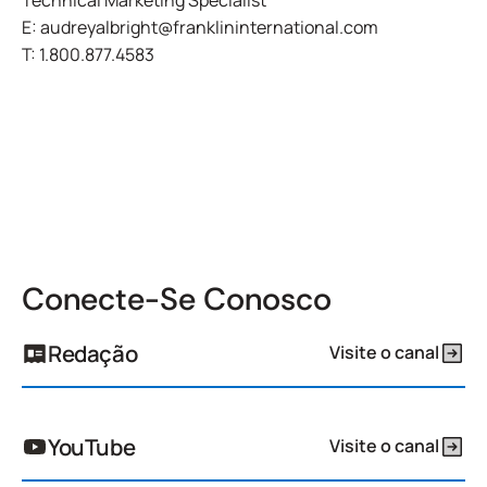
E:
audreyalbright@franklininternational.com
T:
1.800.877.4583
Conecte-Se Conosco
Redação
Visite o canal
YouTube
Visite o canal