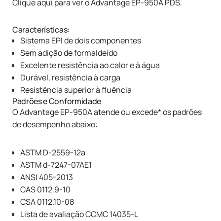
Clique aqui para ver o Advantage EP-950A PDS.
Características:
Sistema EPI de dois componentes
Sem adição de formaldeído
Excelente resistência ao calor e à água
Durável, resistência à carga
Resistência superior à fluência
Padrões e Conformidade
O Advantage EP-950A atende ou excede* os padrões
de desempenho abaixo:
ASTM D-2559-12a
ASTM d-7247-07AE1
ANSI 405-2013
CAS 0112.9-10
CSA 0112.10-08
Lista de avaliação CCMC 14035-L