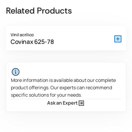
Related Products
Vinil acrílico
Covinax 625-78
O Covinax 625-78 DEV é um PSA pronto para revestimento
livre de APEOs desenvolvido para aplicações permanentes
de alto desempenho. Por ser reticulado internamente, este
produto apresenta resistência coesiva superior.
More information is available about our complete
product offerings. Our experts can recommend
View Product Features
specific solutions for your needs.
Ask an Expert
Este é um texto dentro de um bloco div.