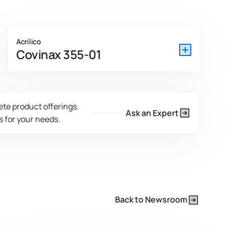
Acrílico
Covinax 355-01
Covinax 355-01 DEV es un PSA estabilizado con
surfactantes diseñado para aplicaciones
ete product offerings.
reposicionables o semirremovibles. Funciona como
Ask an Expert
 for your needs.
una cinta o etiqueta reposicionable, ya que se retira
limpiamente de las superficies, como el vidrio, el metal
y los plásticos, con una adhesión suave y que no se
desgarra.
View Product Features
Back to Newsroom