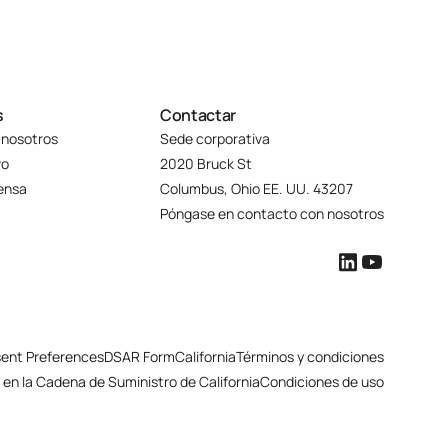
s
Contactar
 nosotros
Sede corporativa
vo
2020 Bruck St
rensa
Columbus, Ohio EE. UU. 43207
Póngase en contacto con nosotros
ent Preferences
DSAR Form
California
Términos y condiciones
 en la Cadena de Suministro de California
Condiciones de uso