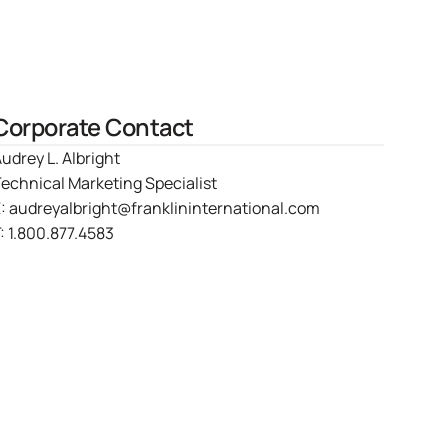
Corporate Contact
udrey L. Albright
echnical Marketing Specialist
E:
audreyalbright@franklininternational.com
:
1.800.877.4583