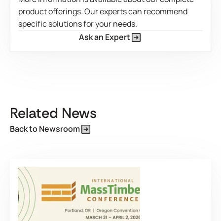
aplicações de radiofrequência, prensa a quente e prensa a
product offerings. Our experts can recommend
frio.
specific solutions for your needs.
View Product Features
Ask an Expert
Este é um texto dentro de um bloco div.
Related News
Back to Newsroom