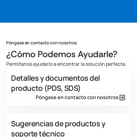
Developed for
proceso de recubrimiento.
View Product Features
Developed for
View Product Features
Póngase en contacto con nosotros
¿Cómo Podemos Ayudarle?
Permítanos ayudarlo a encontrar la solución perfecta.
Detalles y documentos del
producto (PDS, SDS)
Póngase en contacto con nosotros
Sugerencias de productos y
soporte técnico