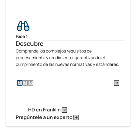
Fase 1
Fa
Descubre
De
Comprenda los complejos requisitos de
Dis
procesamiento y rendimiento, garantizando el
par
cumplimiento de las nuevas normativas y estándares.
ma
ind
1
2
3
I+D en Franklin
Pregúntele a un experto